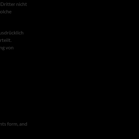
Dritter nicht
solche
usdrücklich
teilt.
ung von
nts form, and