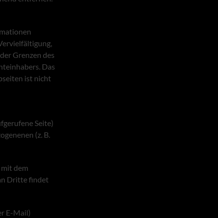
ormationen
ervielfältigung,
 der Grenzen des
hteinhabers. Das
eiten ist nicht
fgerufene Seite)
ogenenen (z. B.
r mit dem
n Dritte findet
er E-Mail)