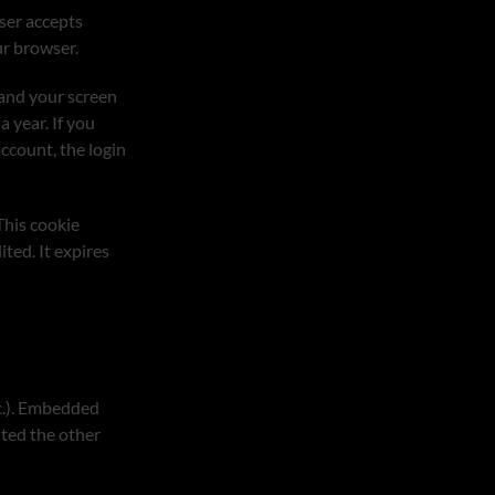
wser accepts
ur browser.
 and your screen
a year. If you
account, the login
 This cookie
ited. It expires
tc.). Embedded
ited the other