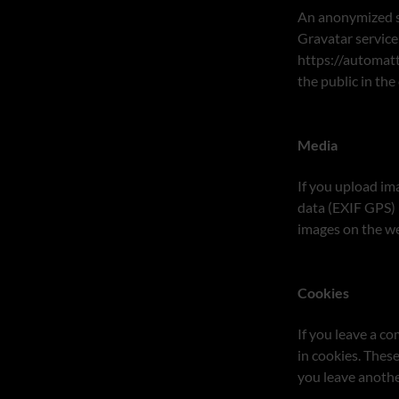
An anonymized st
Gravatar service 
https://automatti
the public in th
Media
If you upload im
data (EXIF GPS) 
images on the we
Cookies
If you leave a c
in cookies. These
you leave anothe