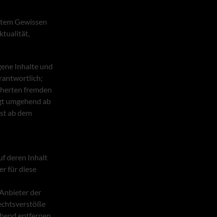
estem Gewissen
tualität,
gene Inhalte und
rantwortlich;
icherten fremden
lgt umgehend ab
rst ab dem
uf deren Inhalt
r für diese
 Anbieter der
Rechtsverstöße
hend entfernen.