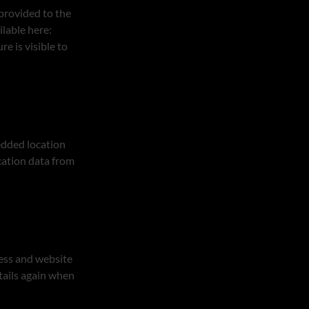
provided to the
ilable here:
e is visible to
edded location
cation data from
ress and website
etails again when