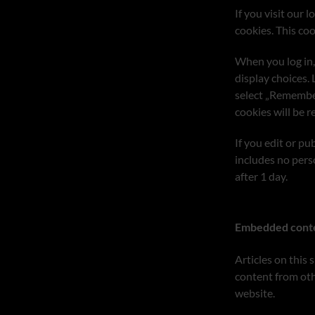
If you visit our 
cookies. This co
When you log in,
display choices. 
select „Remember 
cookies will be 
If you edit or pu
includes no perso
after 1 day.
Embedded conte
Articles on this 
content from oth
website.