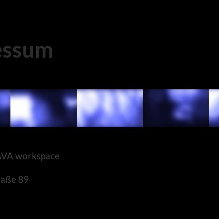
essum
AVA workspace
raße 89