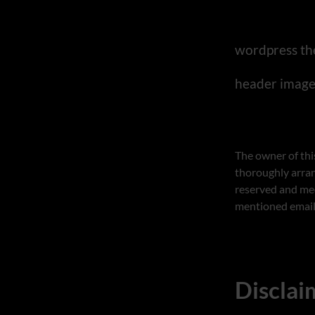
wordpress th
header image
The owner of thi
thoroughly arran
reserved and med
mentioned email
Disclai