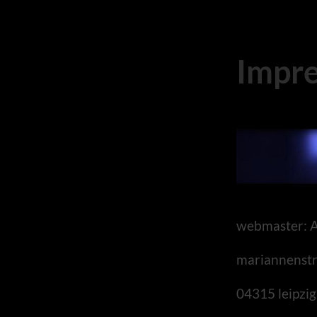
Impr
webmaster: 
mariannenst
04315 leipzig