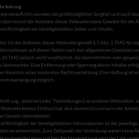
chränkung
Internetauftritts wurden mit größtmöglicher Sorgfalt und nach b
h übernimmt der Anbieter dieser Webseite keine Gewähr für die Ak
nd Richtigkeit der bereitgestellten Seiten und Inhalte.
ter ist der Anbieter dieser Webseite gemäß § 7 Abs. 1 TMG für ei
Informationen auf diesen Seiten nach den allgemeinen Gesetzen ve
s 10 TMG jedoch nicht verpflichtet, die übermittelten oder gespe
u überwachen. Eine Entfernung oder Sperrung dieser Inhalte erfo
r Kenntnis einer konkreten Rechtsverletzung. Eine Haftung ist e
enntniserlangung möglich.
hält sog. „externe Links“ (Verlinkungen) zu anderen Webseiten, a
 Webseite keinen Einfluss hat. Aus diesem Grund kann der Anbiete
ine Gewähr übernehmen.
nd Richtigkeit der bereitgestellten Informationen ist der jeweilige
eite verantwortlich. Zum Zeitpunkt der Verlinkung waren keine 
Bekanntwerden einer solchen Rechtsverletzung wird der Link umge